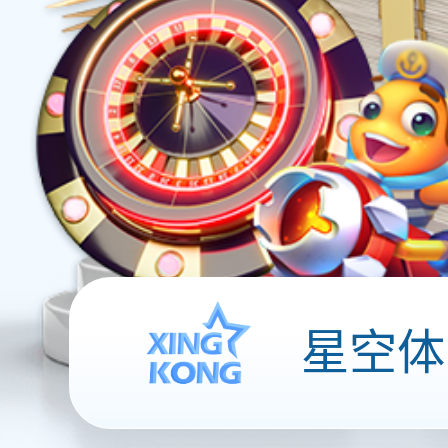
路名副其实的“发动机”。他在进攻端能
邓涵文因膝盖软骨损伤缺阵后，替代者无
至22%，且对手有高达40%的威胁进攻
补位，导致整体阵型脱节。
战术体系承压：板凳深
邓涵文的伤停，暴露出武汉三镇在右后卫
往返的体能，后者则在关键区域多次出现
间。如果邓涵文无法在近期复出，球队在
战”，但明眼人都看得出，邓涵文膝盖软
无疑大大降低了战术的丰富性与可变性。
总结与展望：科学恢复
当一支球队的核心边卫因膝盖软骨损伤而
邓涵文充分的恢复时间，切勿因战绩压力