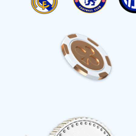
邓涵文膝盖软骨损伤，武汉三
2026-06-09 16:01
29 次阅读
中超前四轮战罢，武汉三镇以2胜1平1负
缺阵两轮联赛，且恢复情况不容乐观。这
显裂痕，引发球迷与媒体对后续赛程的普