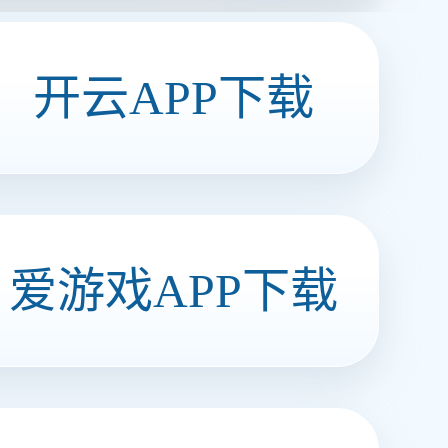
键核心位置的板凳厚度，直接决定了球队的
镇仍具备冲击更高排名的一切要素。
下一篇：
2026世界杯已诞生首张红牌