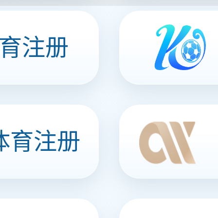
向俱乐部管理层敲响了警钟：在漫长的赛季中，各位置尤其是关
球队能平稳度过这段“右路真空期”，待其完全康复后，武汉三
维1820分钟
不开拉玛西亚青训体系的持续输血...