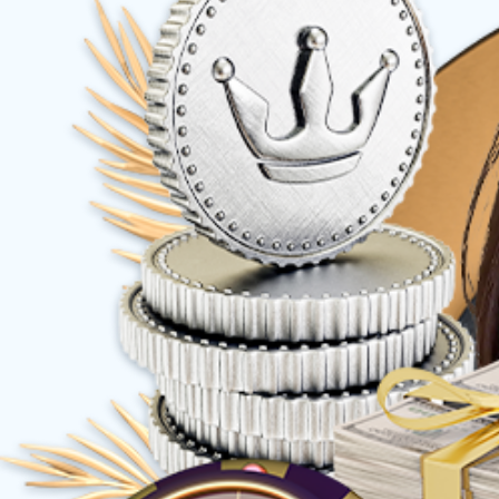
右路引擎停摆：攻防数
邓涵文对于武汉三镇的重要性，远非普通边后