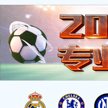
星空体育下载
A
欢迎访问
星空体育下载
，提供全面覆
更新千场比赛