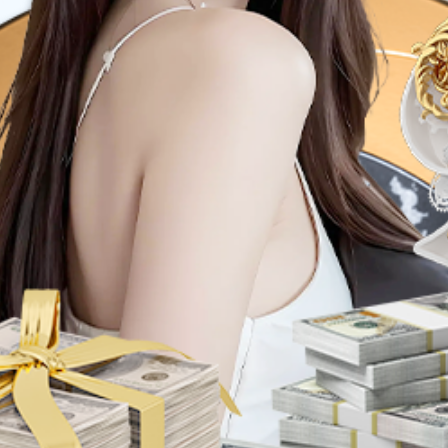
据断崖式下滑
卫可比。在本赛季前两轮比赛中，他场均贡献2.3次成功过人、1