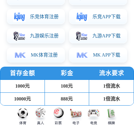
区粉丝关注的焦点。自四月份传出因不慎导致手指骨
折的消息后，这位以高操作和细致对线著称的选手，
其康复进度直接影响着T1在夏季赛的阵容部署。根据
最新消息源透露，Keria的手指骨折恢复良好，目前已
经能够进行基础的训练操作，极有可能在LCK夏季赛
揭幕战中完成复出，为战队迎接全新挑战注入一剂强
心针。