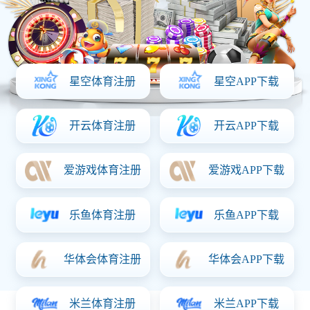
手机App
网页版
火箭格林vs魔术班凯罗：新秀合同
期遭遇核心伤病的不同处理策略
2026-06-08 15:59
31 次阅读
首页
/
体育新闻
在NBA这个商业与竞技交织的残酷舞台上，新秀合同